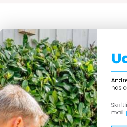
U
Andre
hos o
Skrift
mail: