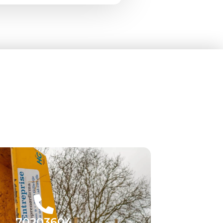
70203604