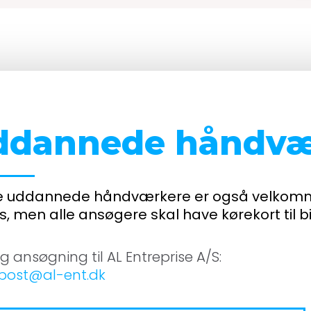
empt
ddannede håndvæ
 uddannede håndværkere er også velkommen
s, men alle ansøgere skal have kørekort til bil 
lig ansøgning til AL Entreprise A/S:
post@al-ent.dk