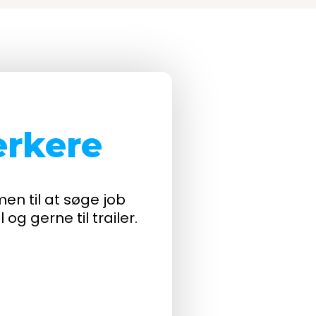
y.
rkere
 til at søge job
og gerne til trailer.