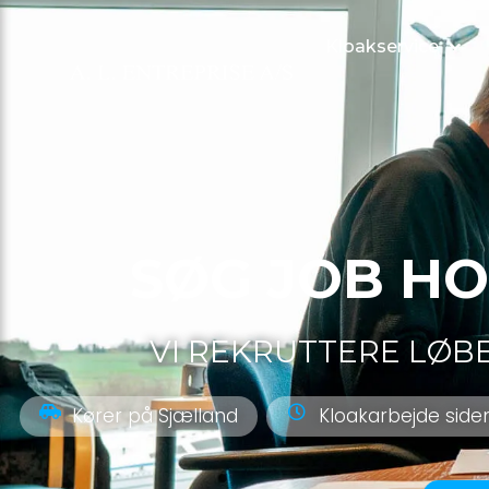
Kloakservice
SØG JOB HO
VI REKRUTTERE LØ
Kører på Sjælland
Kloakarbejde side