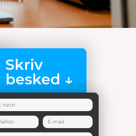
Skriv
besked ↓