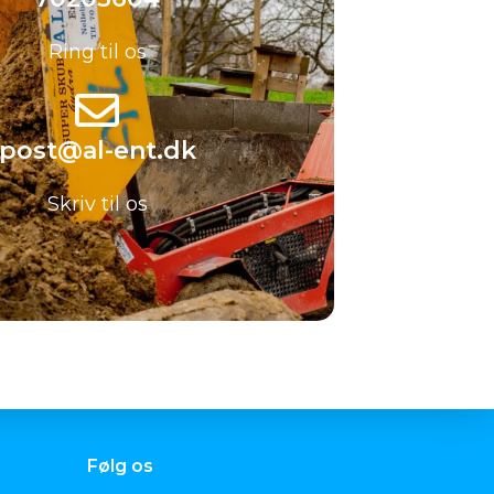
Ring til os
post@al-ent.dk
Skriv til os
Følg os