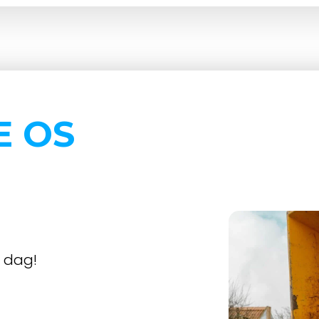
E OS
i dag!