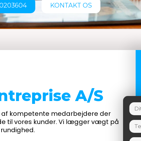
0203604
KONTAKT OS
Entreprise A/S
tab af kompetente medarbejdere der
de til vores kunder. Vi lægger vægt på
grundighed.