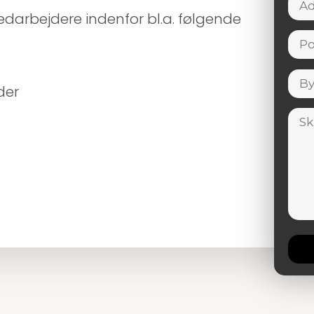
medarbejdere indenfor bl.a. følgende
der
Plea
leav
this
field