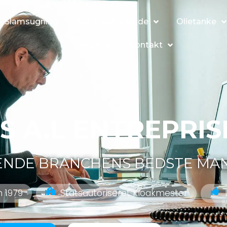
Slamsugning
Aut. kloakarbejde
Olietanke
Andet
Kontakt
S A.L ENTREPRIS
BENDE BRANCHENS BEDSTE MA
n 1979
Statsautoriseret Kloakmester