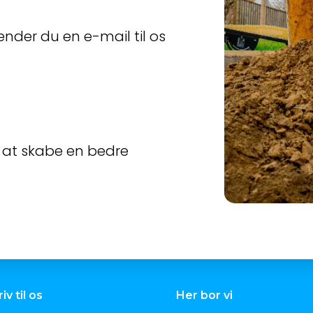
ender du en e-mail til os
r at skabe en bedre
iv til os
Her bor vi