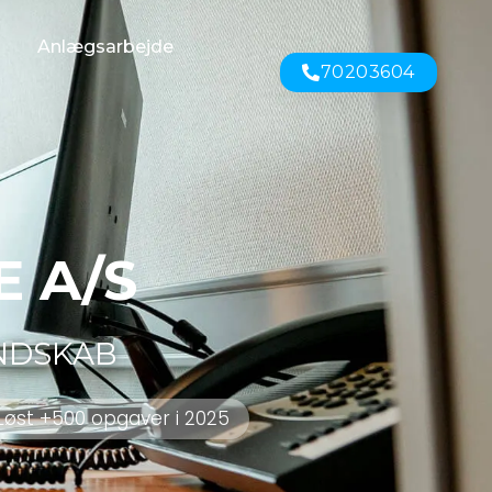
Anlægsarbejde
70203604
E A/S
NDSKAB
Løst +500 opgaver i 2025