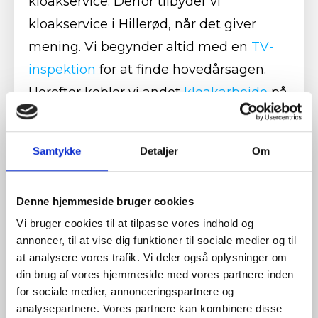
kloakservice. Derfor tilbyder vi
kloakservice i Hillerød, når det giver
mening. Vi begynder altid med en
TV-
inspektion
for at finde hovedårsagen.
Herefter kobler vi andet
kloakarbejde
på
alt efter behov.
Denne fremgangsmåde gør, at du
Samtykke
Detaljer
Om
undgår gentagne problemer og
uforudsete regninger. Du får nemlig en
Denne hjemmeside bruger cookies
løsning, der passer til lige netop dit
Vi bruger cookies til at tilpasse vores indhold og
kloakproblem – især hvis du kun har
annoncer, til at vise dig funktioner til sociale medier og til
at analysere vores trafik. Vi deler også oplysninger om
brug for kloakrensning i Hillerød.
din brug af vores hjemmeside med vores partnere inden
for sociale medier, annonceringspartnere og
Som autoriserede kloakmestre arbejder
analysepartnere. Vores partnere kan kombinere disse
vi efter gældende regler og