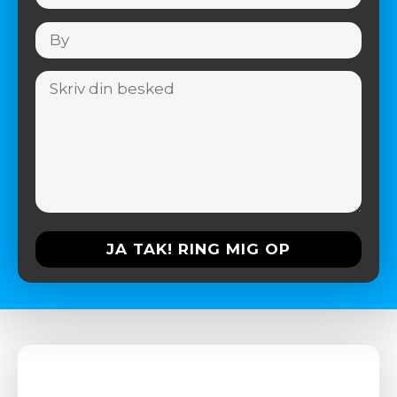
Please
leave
this
field
empty.