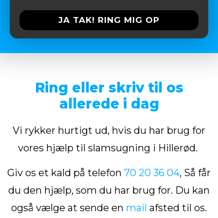
Please
leave
this
field
empty.
Ring eller skriv til os
allerede i dag
Vi rykker hurtigt ud, hvis du har brug for
vores hjælp til slamsugning i Hillerød.
Giv os et kald på telefon
70 20 36 04
, Så får
du den hjælp, som du har brug for. Du kan
også vælge at sende en
mail
afsted til os.